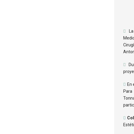
L
Medic
Cirug
Anton
Dur
proye
En 
Para 
Tonna
parti
Col
Estét