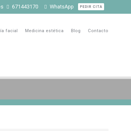
es
671443170
WhatsApp
PEDIR CITA
ía facial
Medicina estética
Blog
Contacto