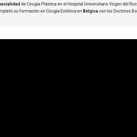
pecialidad
de Cirugía Plástica en el Hospital Universitario Virgen del Rocí
pletó su formación en Cirugía Estética en
Bélgica
con los Doctores Bo