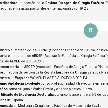
ordinadora
de sección de la
Revista Europea de Cirugía Estética P
caciones en revistas nacionales e internacionales con IP 2,3.
embro
numerario de la
SECPRE
(Sociedad Española de Cirugía Plástica
embro
numerario de
AECEP
(Asociación Española de Cirugía Estética Pl
cal
de
AECEP
de 2016 a 2017
cesecretaria
en
AECEP
(Asociación Española de Cirugía Estética Plástic
ordinadora
de sección de la
Revista Europea de Cirugía Estética Plá
embro
de
Woprass
WOMEN PLASTIC SURGEONS FORUM
emio Andalucía Excelente
por su profesionalidad y trayectoria en la med
 años
como cirujano plástico Sevilla y cirujano plástico Huelva
rtificado de Excelencia Doctoralia
por encontrarse entre el 5% de los 
ados de España
cenciada
en Medicina y Cirugía en la Facultad de Medicina de Sevilla.