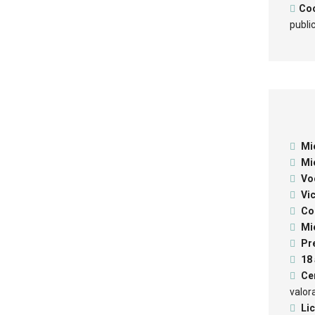
Co
publi
Mi
Mi
Vo
Vi
Co
Mi
Pr
18
Ce
valor
Li