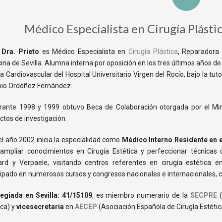
Médico Especialista en Cirugía Plásti
a
Dra. Prieto
es Médico Especialista en
Cirugía Plástica
, Reparadora 
ina de Sevilla. Alumna interna por oposición en los tres últimos años de
ía Cardiovascular del Hospital Universitario Virgen del Rocío, bajo la tu
io Ordóñez Fernández.
ante 1998 y 1999 obtuvo Beca de Colaboración otorgada por el Minis
ctos de investigación.
el año 2002 inicia la especialidad como
Médico Interno Residente en 
ampliar conocimientos en Cirugía Estética y perfeccionar técnicas
rd y Verpaele, visitando centros referentes en cirugía estétic
cipado en numerosos cursos y congresos nacionales e internacionales,
egiada en Sevilla: 41/15109
, es miembro numerario de la
SECPRE
(
ica) y
vicesecretaria
en
AECEP
(Asociación Española de Cirugía Estétic