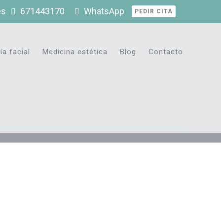
es
671443170
WhatsApp
PEDIR CITA
ía facial
Medicina estética
Blog
Contacto